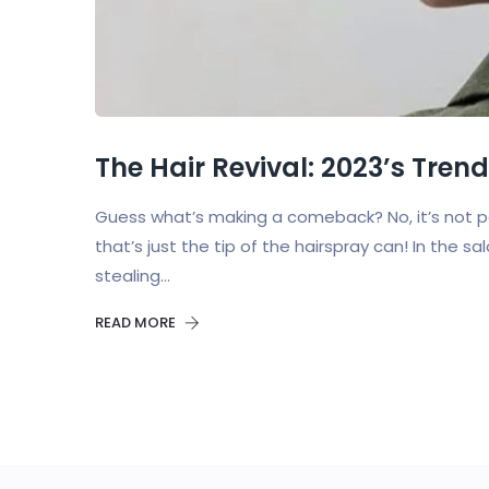
The Hair Revival: 2023’s Tren
Guess what’s making a comeback? No, it’s not p
that’s just the tip of the hairspray can! In the s
stealing...
READ MORE