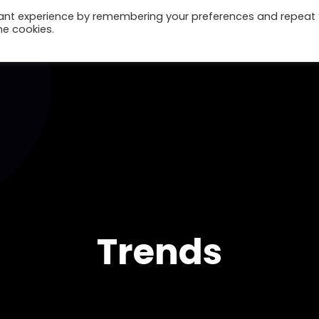
vant experience by remembering your preferences and repeat
he cookies.
Home
Trends