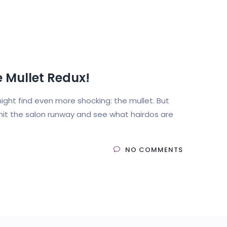
e Mullet Redux!
ht find even more shocking: the mullet. But
t’s hit the salon runway and see what hairdos are
NO COMMENTS